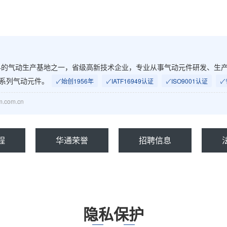
动生产基地之一，省级高新技术企业，专业从事气动元件研发、生产和销售。拥有I
全系列气动元件。
✓
始创1956年
✓
IATF16949认证
✓
ISO9001认证
✓
.com.cn
程
华通荣誉
招聘信息
隐私保护