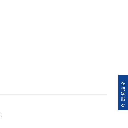
在
线
客
服
；