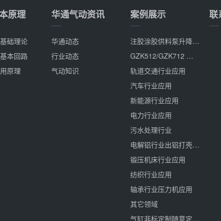
本原理
华通气动资讯
案例展示
联
基础理论
华通动态
注胶涂胶供料泵升降气缸、集成控制阀、气马达定制
基本回路
行业动态
GZK512/GZK712 高真空电磁阀全场景应用解决方案
用原理
气动知识
轨道交通行业应用
汽车行业应用
新能源行业应用
电力行业应用
污水处理行业
电解铝行业出铝打壳应用
锻压机床行业应用
纺织行业应用
轴承行业压力机应用
其它领域
气缸非标定制随意定更贴近