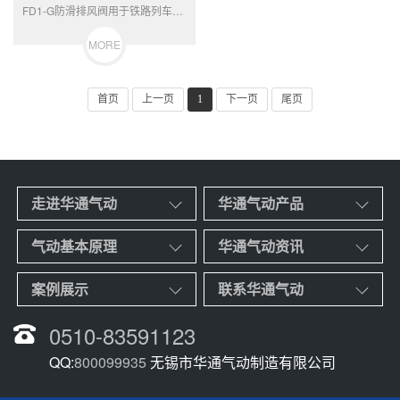
FD1-G防滑排风阀用于铁路列车制动控制，安全性、 可靠性、 耐久性达到国际先进水平的列车制动系统控制阀， 为国内独家生产，占有65%的市场份额，为我国铁路大提速作出了卓越贡献。
MORE
首页
上一页
1
下一页
尾页
走进华通气动
华通气动产品
气动基本原理
华通气动资讯
案例展示
联系华通气动
0510-83591123
QQ:
800099935
无锡市华通气动制造有限公司