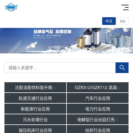
中文
EN
注胶涂胶供料泵升降···
GZK512/GZK712 高真···
轨道交通行业应用
汽车行业应用
新能源行业应用
电力行业应用
污水处理行业
电解铝行业出铝打壳···
锻压机床行业应用
纺织行业应用