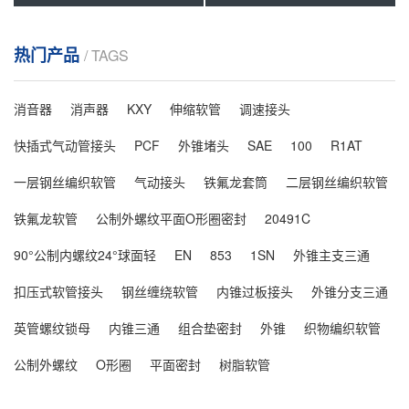
热门产品
/ TAGS
消音器
消声器
KXY
伸缩软管
调速接头
快插式气动管接头
PCF
外锥堵头
SAE
100
R1AT
一层钢丝编织软管
气动接头
铁氟龙套筒
二层钢丝编织软管
铁氟龙软管
公制外螺纹平面O形圈密封
20491C
90°公制内螺纹24°球面轻
EN
853
1SN
外锥主支三通
扣压式软管接头
钢丝缠绕软管
内锥过板接头
外锥分支三通
英管螺纹锁母
内锥三通
组合垫密封
外锥
织物编织软管
公制外螺纹
O形圈
平面密封
树脂软管