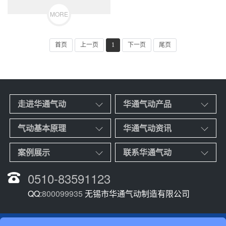
华
MORE
通
首页
上一页
1
下一页
尾页
气
动
制
走进华通气动
华通气动产品
造
气动基本原理
华通气动资讯
有
案例展示
联系华通气动
限
公
0510-83591123
司
QQ:
800099935
无锡市华通气动制造有限公司