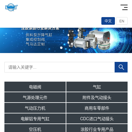
中文
EN
电磁阀
气缸
气源处理元件
附件及气动接头
气动压力机
商用车零部件
电解铝专用气缸
CDC进口气动接头
空压机
涂胶行业专用产品