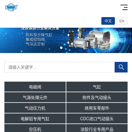
中文
EN
电磁阀
气缸
气源处理元件
附件及气动接头
气动压力机
商用车零部件
电解铝专用气缸
CDC进口气动接头
空压机
涂胶行业专用产品