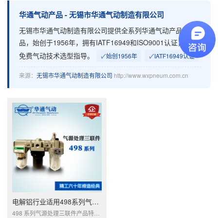
华
华通气动产品 - 无锡市华通气动制造有限公司
无锡市华通气动制造有限公司提供全系列华通气动产品产
通
品，始创于1956年，拥有IATF16949和ISO9001认证，提供
气
免费气动技术选型指导。
✓
始创1956年
✓
IATF16949认证
动
来源：
无锡市华通气动制造有限公司
http://www.wxpneum.com.cn
产
品
_
无
锡
市
电解铝行业适用498系列气源处理三联件
华
498 系列气源处理三联件产品特点:该三联件是由空气过滤器、空气减压阀、油雾器三部份组合而。空气过滤器采用旋风叶片分离水分及杂质，通过微孔截留尘埃，存水杯采用透明的聚碳酸脂制成，能清晰地观察积存的水量。空气减压阀，是溢流式膜片型空气减压阀，它直接靠手