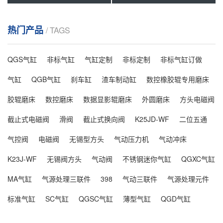
热门产品
/ TAGS
QGS气缸
非标气缸
气缸定制
非标定制
非标气缸订做
气缸
QGB气缸
刹车缸
渣车制动缸
数控橡胶辊专用磨床
胶辊磨床
数控磨床
数据显影辊磨床
外圆磨床
方头电磁阀
截止式电磁阀
滑阀
截止式换向阀
K25JD-WF
二位五通
气控阀
电磁阀
无锡型方头
气动压力机
气动冲床
K23J-WF
无锡阀方头
气动阀
不锈钢迷你气缸
QGXC气缸
MA气缸
气源处理三联件
398
气动三联件
气源处理元件
标准气缸
SC气缸
QGSC气缸
薄型气缸
QGD气缸