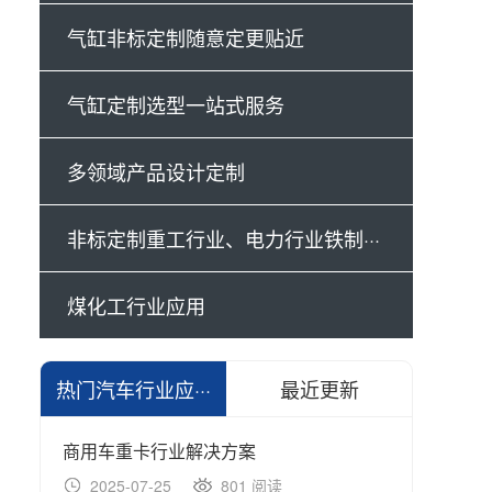
气缸非标定制随意定更贴近
气缸定制选型一站式服务
多领域产品设计定制
非标定制重工行业、电力行业铁制···
煤化工行业应用
热门汽车行业应···
最近更新
商用车重卡行业解决方案
商用
2025-07-25
801 阅读
20