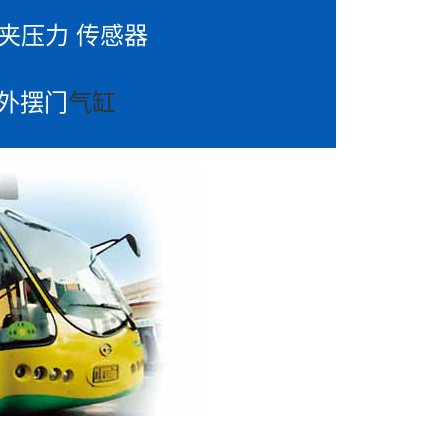
防夹压力 传感器
0外摆门
气缸