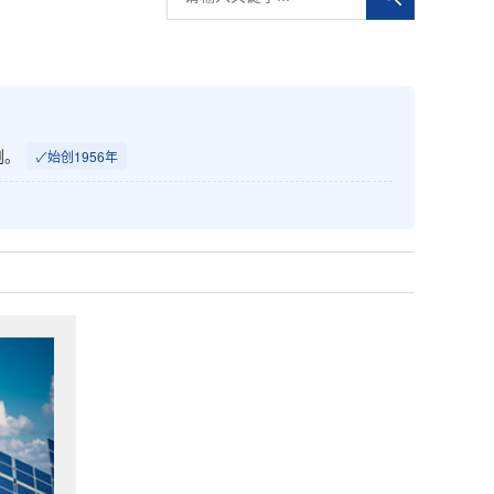
例。
✓
始创1956年