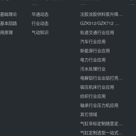
基础理论
华通动态
注胶涂胶供料泵升降气缸、集成控制阀、气马达定制
基本回路
行业动态
GZK512/GZK712 高真空电磁阀全场景应用解决方案
用原理
气动知识
轨道交通行业应用
汽车行业应用
新能源行业应用
电力行业应用
污水处理行业
电解铝行业出铝打壳应用
锻压机床行业应用
纺织行业应用
轴承行业压力机应用
其它领域
气缸非标定制随意定更贴近
气缸定制选型一站式服务