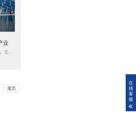
产业
华通气动在新能源行业深耕布局，尤其在光伏领域展现出强劲的产品竞争力。针对光伏行业对设备精密性、稳定性的严苛要求，公司提供的光伏设备配套核心控制部件，可在真空环境下实现负压的高精度控制。确保真空系统稳定运行，减少因负压控制误差导致的产品不良率，保障生产流程连贯高效。在光伏行业核心设备晶体生长炉的高真空
在
线
尾页
客
服