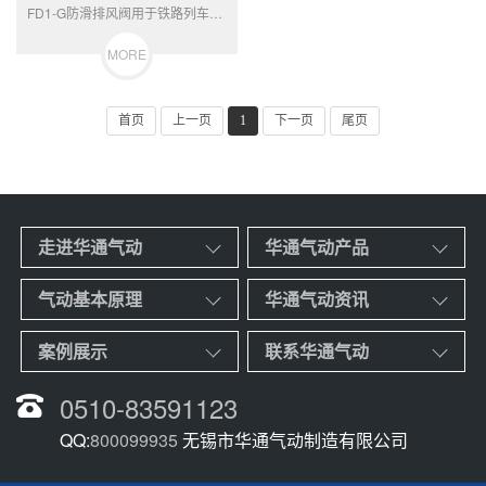
FD1-G防滑排风阀用于铁路列车制动控制，安全性、 可靠性、 耐久性达到国际先进水平的列车制动系统控制阀， 为国内独家生产，占有65%的市场份额，为我国铁路大提速作出了卓越贡献。
MORE
首页
上一页
1
下一页
尾页
走进华通气动
华通气动产品
气动基本原理
华通气动资讯
案例展示
联系华通气动
0510-83591123
QQ:
800099935
无锡市华通气动制造有限公司