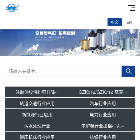
中文
EN
注胶涂胶供料泵升降···
GZK512/GZK712 高真···
轨道交通行业应用
汽车行业应用
新能源行业应用
电力行业应用
污水处理行业
电解铝行业出铝打壳···
锻压机床行业应用
纺织行业应用