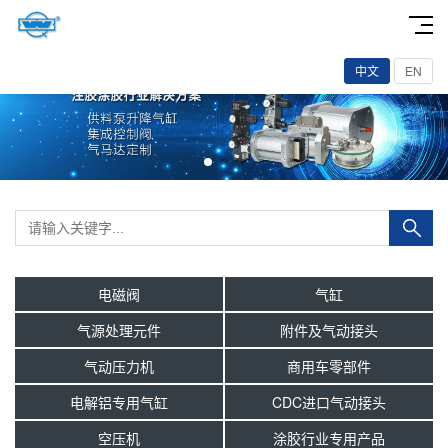
中文
EN
电磁阀
气缸
气源处理元件
附件及气动接头
气动压力机
商用车零部件
电解铝专用气缸
CDC进口气动接头
空压机
涂胶行业专用产品